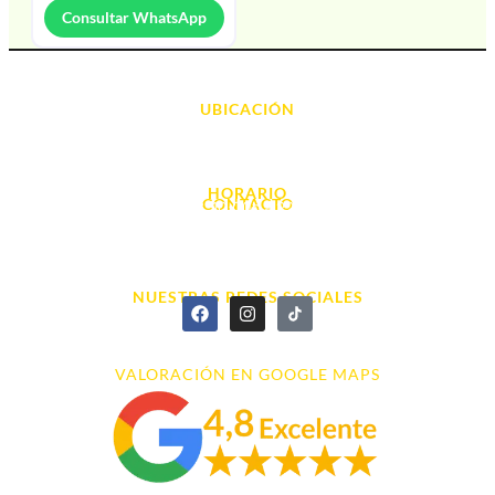
Consultar WhatsApp
UBICACIÓN
Avda. d' Alacant, 7
03700, Dénia - Alicante
HORARIO
CONTACTO
L. - S. 10:00h a 22:00h
info@cyberarena.es
966 43 26 20
NUESTRAS REDES SOCIALES
VALORACIÓN EN GOOGLE MAPS