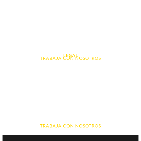
Tablet e Ipads
Videoconsolas
Audio, Sonido y Hi-Fi
Accesorios de Informática
Otros
LEGAL
TRABAJA CON NOSOTROS
Aviso Legal
Contacto
Política de Cookies
Política de devoluciones y reembolsos
Política de Privacidad
Terminos y Condiciones
TRABAJA CON NOSOTROS