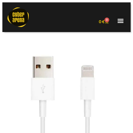
0
0
€