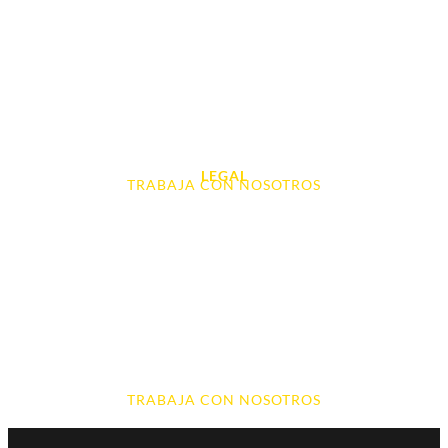
Tablet e Ipads
Videoconsolas
Audio, Sonido y Hi-Fi
Accesorios de Informática
Otros
LEGAL
TRABAJA CON NOSOTROS
Aviso Legal
Contacto
Política de Cookies
Política de devoluciones y reembolsos
Política de Privacidad
Terminos y Condiciones
TRABAJA CON NOSOTROS