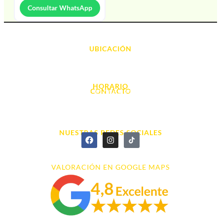
Consultar WhatsApp
UBICACIÓN
Avda. d' Alacant, 7
03700, Dénia - Alicante
HORARIO
CONTACTO
L. - S. 10:00h a 22:00h
info@cyberarena.es
966 43 26 20
NUESTRAS REDES SOCIALES
VALORACIÓN EN GOOGLE MAPS