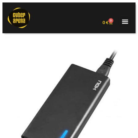
0
0
€