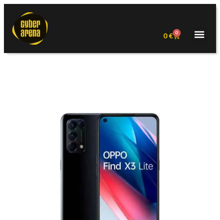
0
0
€