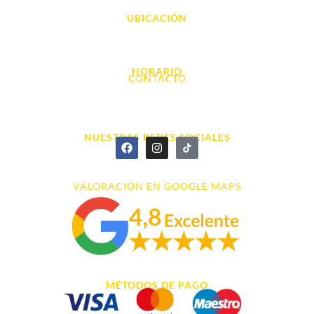
UBICACIÓN
Avda. d' Alacant, 7
03700, Dénia - Alicante
HORARIO
CONTACTO
L. - S. 10:00h a 22:00h
info@cyberarena.es
966 43 26 20
NUESTRAS REDES SOCIALES
VALORACIÓN EN GOOGLE MAPS
MÉTODOS DE PAGO