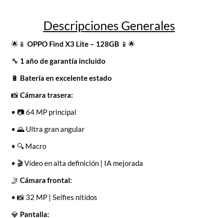
Descripciones Generales
🌟📱
OPPO Find X3 Lite – 128GB
📱🌟
🔧
1 año de garantía incluido
🔋
Batería en excelente estado
📸
Cámara trasera:
• 📷 64 MP principal
• 🌄 Ultra gran angular
• 🔍 Macro
• 🎬 Vídeo en alta definición | IA mejorada
🤳
Cámara frontal:
• 📸 32 MP | Selfies nítidos
💎
Pantalla: