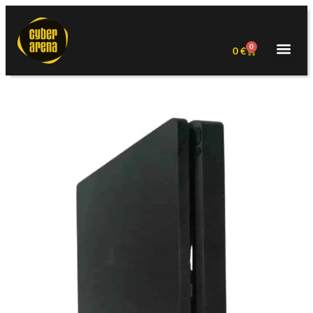
0
0
€