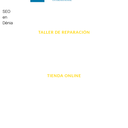
SEO
en
Dénia
TALLER DE REPARACIÓN
Reparación de Móvil en Dénia
Reparación de Tablets
Reparación de Ordenadores
Reparación de Videoconsolas
TIENDA ONLINE
Móviles
Portátil y Ordenadores
Tablet e Ipads
Videoconsolas
Audio, Sonido y Hi-Fi
Accesorios de Informática