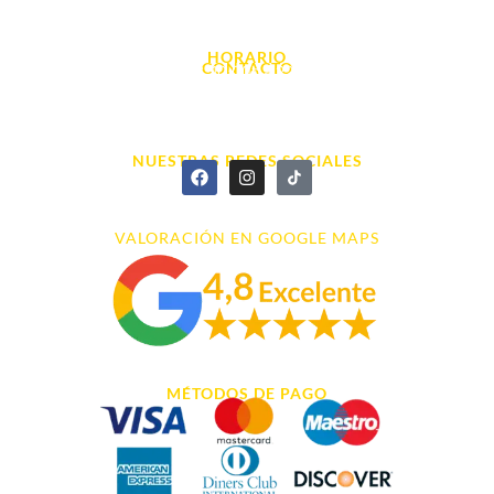
03700, Dénia - Alicante
HORARIO
CONTACTO
L. - S. 10:00h a 22:00h
info@cyberarena.es
966 43 26 20
NUESTRAS REDES SOCIALES
VALORACIÓN EN GOOGLE MAPS
MÉTODOS DE PAGO