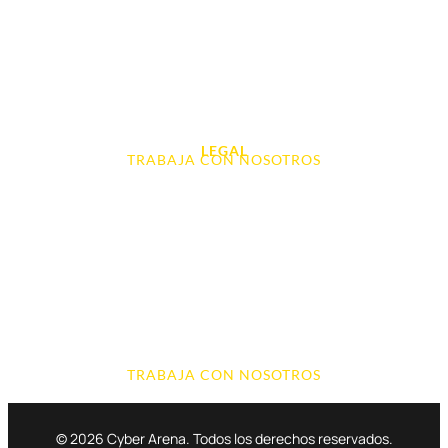
Videoconsolas
Audio, Sonido y Hi-Fi
Accesorios de Informática
Otros
LEGAL
TRABAJA CON NOSOTROS
Aviso Legal
Contacto
Política de Cookies
Política de devoluciones y reembolsos
Política de Privacidad
Terminos y Condiciones
TRABAJA CON NOSOTROS
© 2026 Cyber Arena. Todos los derechos reservados.