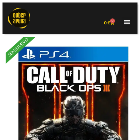
0
0
€
SEMINUEVO