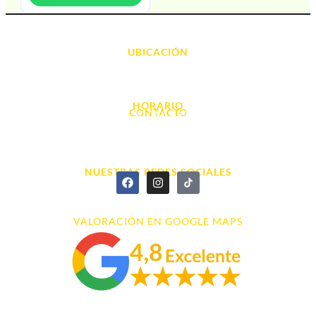
UBICACIÓN
Avda. d' Alacant, 7
03700, Dénia - Alicante
HORARIO
CONTACTO
L. - S. 10:00h a 22:00h
info@cyberarena.es
966 43 26 20
NUESTRAS REDES SOCIALES
VALORACIÓN EN GOOGLE MAPS