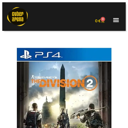
0
0
€