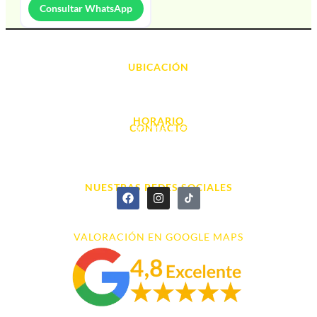
Consultar WhatsApp
UBICACIÓN
Avda. d' Alacant, 7
03700, Dénia - Alicante
HORARIO
CONTACTO
L. - S. 10:00h a 22:00h
info@cyberarena.es
966 43 26 20
NUESTRAS REDES SOCIALES
VALORACIÓN EN GOOGLE MAPS