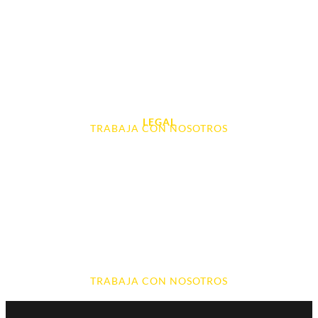
Tablet e Ipads
Videoconsolas
Audio, Sonido y Hi-Fi
Accesorios de Informática
Otros
LEGAL
TRABAJA CON NOSOTROS
Aviso Legal
Contacto
Política de Cookies
Política de devoluciones y reembolsos
Política de Privacidad
Terminos y Condiciones
TRABAJA CON NOSOTROS