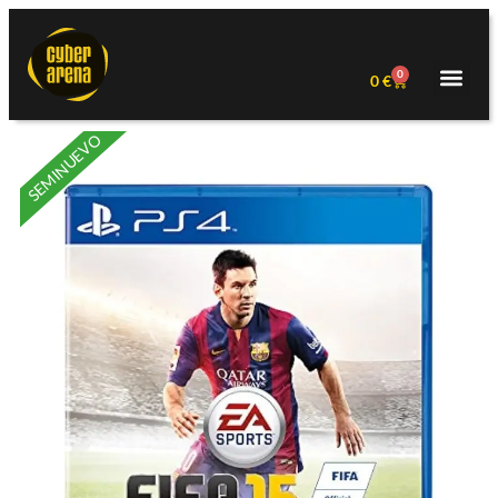
0
0
€
SEMINUEVO