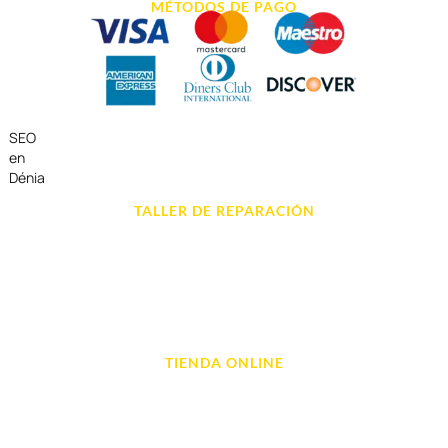
MÉTODOS DE PAGO
SEO
en
Dénia
TALLER DE REPARACIÓN
Reparación de Móvil en Dénia
Reparación de Tablets
Reparación de Ordenadores
Reparación de Videoconsolas
TIENDA ONLINE
Móviles
Portátil y Ordenadores
Tablet e Ipads