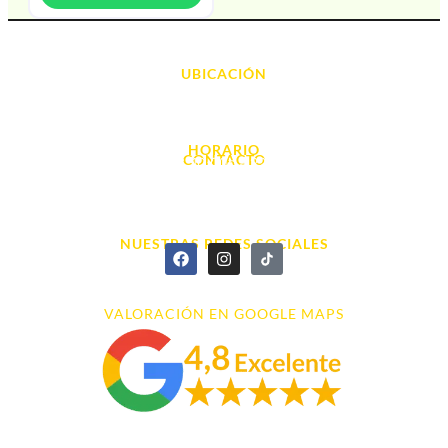
UBICACIÓN
Avda. d' Alacant, 7
03700, Dénia - Alicante
HORARIO
CONTACTO
L. - S. 10:00h a 22:00h
info@cyberarena.es
966 43 26 20
NUESTRAS REDES SOCIALES
VALORACIÓN EN GOOGLE MAPS