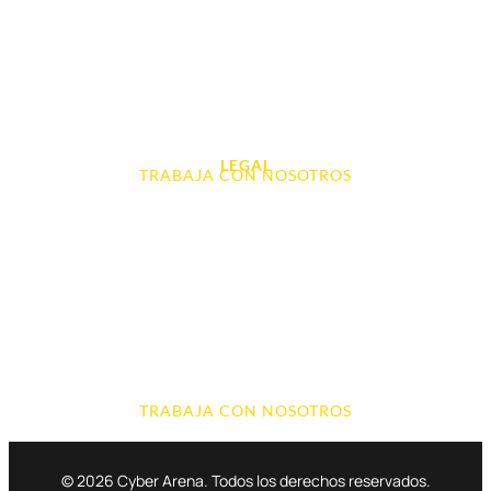
Videoconsolas
Audio, Sonido y Hi-Fi
Accesorios de Informática
Otros
LEGAL
TRABAJA CON NOSOTROS
Aviso Legal
Contacto
Política de Cookies
Política de devoluciones y reembolsos
Política de Privacidad
Terminos y Condiciones
TRABAJA CON NOSOTROS
© 2026 Cyber Arena. Todos los derechos reservados.