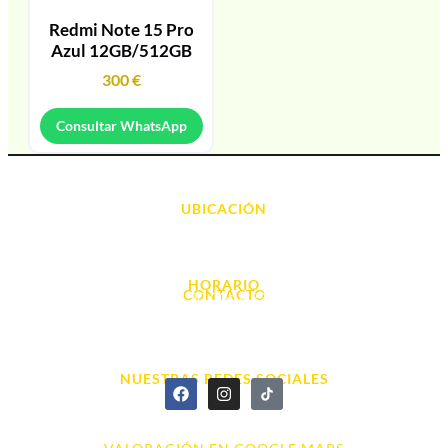
Redmi Note 15 Pro
Azul 12GB/512GB
300
€
Consultar WhatsApp
UBICACIÓN
Avda. d' Alacant, 7
03700, Dénia - Alicante
HORARIO
CONTACTO
L. - S. 10:00h a 22:00h
info@cyberarena.es
966 43 26 20
NUESTRAS REDES SOCIALES