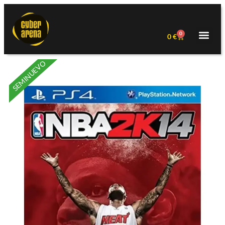
0
0
€
SEMINUEVO