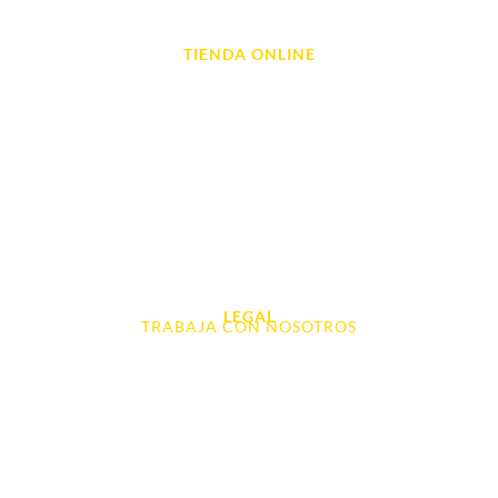
TIENDA ONLINE
Móviles
Portátil y Ordenadores
Tablet e Ipads
Videoconsolas
Audio, Sonido y Hi-Fi
Accesorios de Informática
Otros
LEGAL
TRABAJA CON NOSOTROS
Aviso Legal
Contacto
Política de Cookies
Política de devoluciones y reembolsos
Política de Privacidad