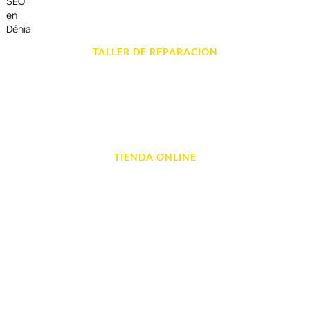
SEO
en
Dénia
TALLER DE REPARACIÓN
Reparación de Móvil en Dénia
Reparación de Tablets
Reparación de Ordenadores
Reparación de Videoconsolas
TIENDA ONLINE
Móviles
Portátil y Ordenadores
Tablet e Ipads
Videoconsolas
Audio, Sonido y Hi-Fi
Accesorios de Informática
Otros