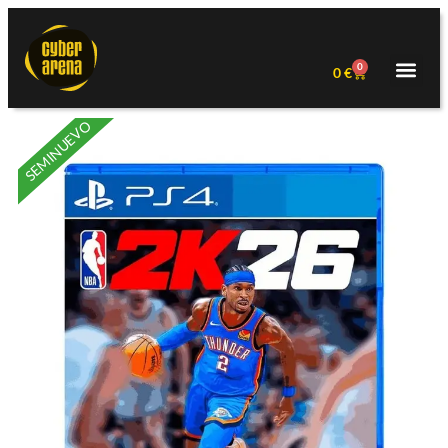
0
0
€
SEMINUEVO