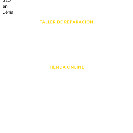
SEO
en
Dénia
TALLER DE REPARACIÓN
Reparación de Móvil en Dénia
Reparación de Tablets
Reparación de Ordenadores
Reparación de Videoconsolas
TIENDA ONLINE
Móviles
Portátil y Ordenadores
Tablet e Ipads
Videoconsolas
Audio, Sonido y Hi-Fi
Accesorios de Informática
Otros