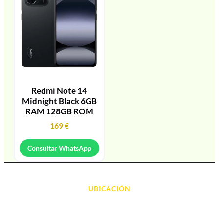
Redmi Note 14
Midnight Black 6GB
RAM 128GB ROM
169
€
Consultar WhatsApp
UBICACIÓN
Avda. d' Alacant, 7
03700, Dénia - Alicante