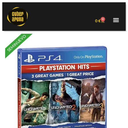
0
0
€
SEMINUEVO