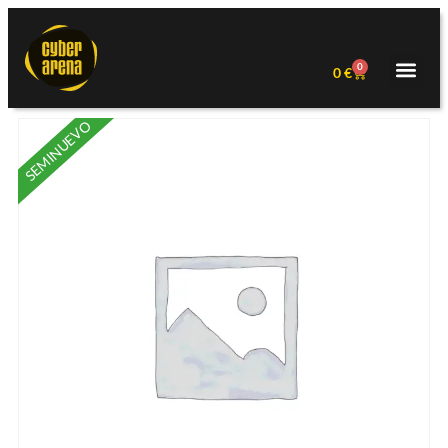
0
0
€
SEMINUEVO