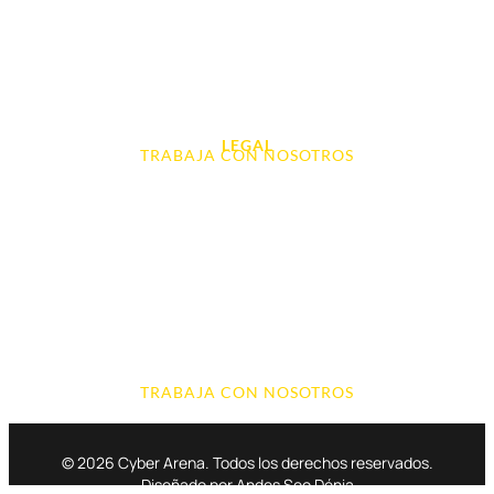
Audio, Sonido y Hi-Fi
Accesorios de Informática
Otros
LEGAL
TRABAJA CON NOSOTROS
Aviso Legal
Contacto
Política de Cookies
Política de devoluciones y reembolsos
Política de Privacidad
Terminos y Condiciones
TRABAJA CON NOSOTROS
© 2026 Cyber Arena. Todos los derechos reservados.
Diseñado por Andes Seo Dénia