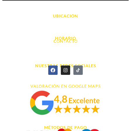
UBICACIÓN
Avda. d' Alacant, 7
03700, Dénia - Alicante
HORARIO
CONTACTO
L. - S. 10:00h a 22:00h
info@cyberarena.es
966 43 26 20
NUESTRAS REDES SOCIALES
VALORACIÓN EN GOOGLE MAPS
MÉTODOS DE PAGO