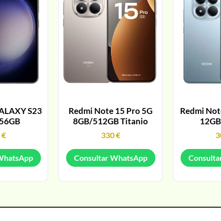
ALAXY S23
Redmi Note 15 Pro 5G
Redmi Note
256GB
8GB/512GB Titanio
12GB
9
€
330
€
3
 WhatsApp
Consultar WhatsApp
Consulta