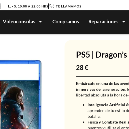
0
L. - S. 10:00 A 22:00 HRS
TE LLAMAMOS
Videoconsolas
Compramos
Reparaciones
PS5 | Dragon’
28
€
Embárcate en una de las aven
inmersivas de la generación
. 
libertad absoluta a la hora de
Inteligencia Artificial 
aprenden de tu estilo 
batalla.
Física y Combate Realis
puentes y utiliza el ent