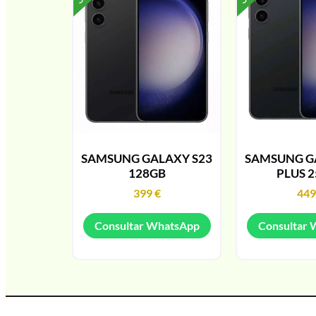
SAMSUNG GALAXY S23
SAMSUNG G
128GB
PLUS 
399
€
44
Consultar WhatsApp
Consultar