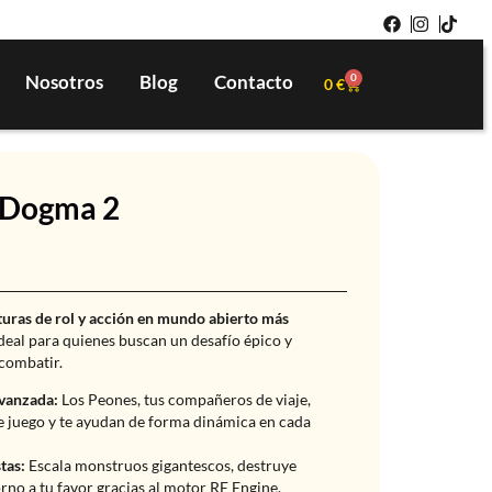
Nosotros
Blog
Contacto
0
0
€
s Dogma 2
turas de rol y acción en mundo abierto más
Ideal para quienes buscan un desafío épico y
 combatir.
Avanzada:
Los Peones, tus compañeros de viaje,
de juego y te ayudan de forma dinámica en cada
tas:
Escala monstruos gigantescos, destruye
orno a tu favor gracias al motor RE Engine.