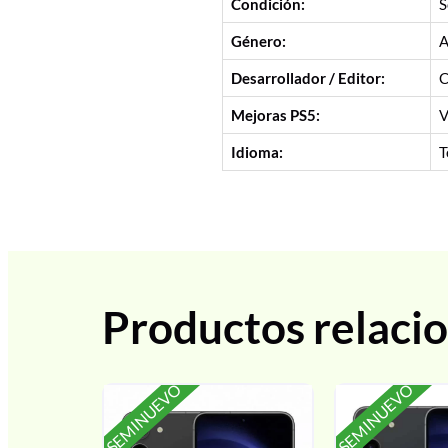
Condición:
S
Género:
A
Desarrollador / Editor:
C
Mejoras PS5:
V
Idioma:
T
Productos relaci
SEMINUEVO
SEMINUEVO