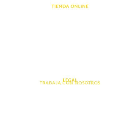
TIENDA ONLINE
Móviles
Portátil y Ordenadores
Tablet e Ipads
Videoconsolas
Audio, Sonido y Hi-Fi
Accesorios de Informática
Otros
LEGAL
TRABAJA CON NOSOTROS
Aviso Legal
Contacto
Política de Cookies
Política de devoluciones y reembolsos
Política de Privacidad
Terminos y Condiciones