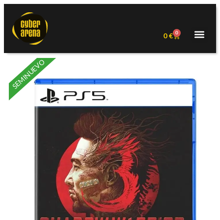
0
0
€
SEMINUEVO