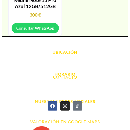
Redmi Note 15 Pro
Azul 12GB/512GB
300
€
Consultar WhatsApp
UBICACIÓN
Avda. d' Alacant, 7
03700, Dénia - Alicante
HORARIO
CONTACTO
L. - S. 10:00h a 22:00h
info@cyberarena.es
966 43 26 20
NUESTRAS REDES SOCIALES
VALORACIÓN EN GOOGLE MAPS