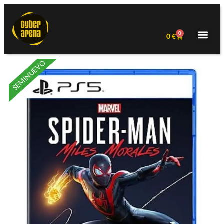
0
0
€
SEMINUEVO