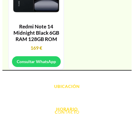
Redmi Note 14
Midnight Black 6GB
RAM 128GB ROM
169
€
Consultar WhatsApp
UBICACIÓN
Avda. d' Alacant, 7
03700, Dénia - Alicante
HORARIO
CONTACTO
L. - S. 10:00h a 22:00h
info@cyberarena.es
966 43 26 20