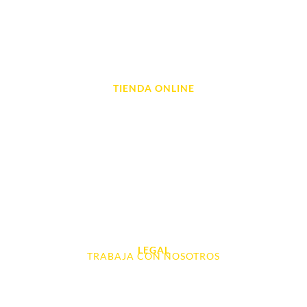
Reparación de Tablets
Reparación de Ordenadores
Reparación de Videoconsolas
TIENDA ONLINE
Móviles
Portátil y Ordenadores
Tablet e Ipads
Videoconsolas
Audio, Sonido y Hi-Fi
Accesorios de Informática
Otros
LEGAL
TRABAJA CON NOSOTROS
Aviso Legal
Contacto