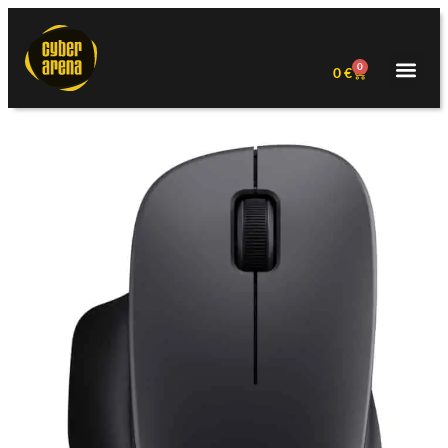
0
0
€