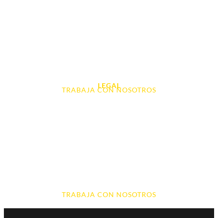
Tablet e Ipads
Videoconsolas
Audio, Sonido y Hi-Fi
Accesorios de Informática
Otros
LEGAL
TRABAJA CON NOSOTROS
Aviso Legal
Contacto
Política de Cookies
Política de devoluciones y reembolsos
Política de Privacidad
Terminos y Condiciones
TRABAJA CON NOSOTROS