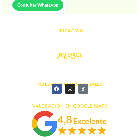
Consultar WhatsApp
UBICACIÓN
Avda. d' Alacant, 7
03700, Dénia - Alicante
HORARIO
CONTACTO
L. - S. 10:00h a 22:00h
info@cyberarena.es
966 43 26 20
NUESTRAS REDES SOCIALES
VALORACIÓN EN GOOGLE MAPS