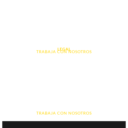
Tablet e Ipads
Videoconsolas
Audio, Sonido y Hi-Fi
Accesorios de Informática
Otros
LEGAL
TRABAJA CON NOSOTROS
Aviso Legal
Contacto
Política de Cookies
Política de devoluciones y reembolsos
Política de Privacidad
Terminos y Condiciones
TRABAJA CON NOSOTROS