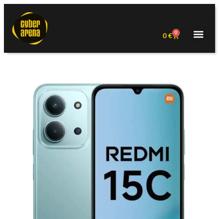
0
0
€