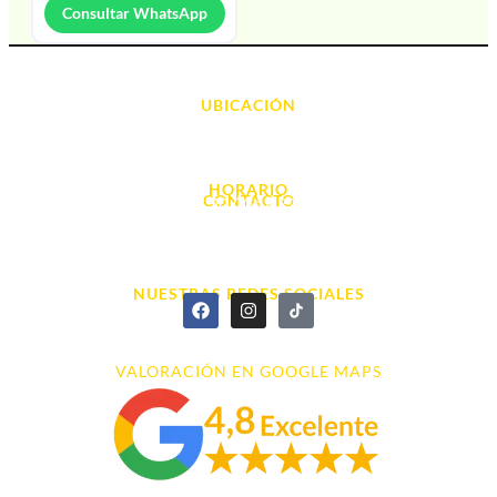
Consultar WhatsApp
UBICACIÓN
Avda. d' Alacant, 7
03700, Dénia - Alicante
HORARIO
CONTACTO
L. - S. 10:00h a 22:00h
info@cyberarena.es
966 43 26 20
NUESTRAS REDES SOCIALES
VALORACIÓN EN GOOGLE MAPS