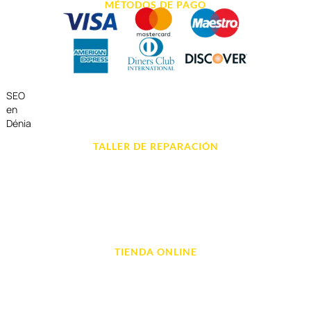
MÉTODOS DE PAGO
SEO
en
Dénia
TALLER DE REPARACIÓN
Reparación de Móvil en Dénia
Reparación de Tablets
Reparación de Ordenadores
Reparación de Videoconsolas
TIENDA ONLINE
Móviles
Portátil y Ordenadores
Tablet e Ipads