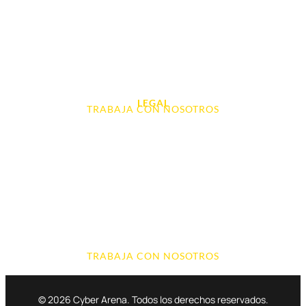
Videoconsolas
Audio, Sonido y Hi-Fi
Accesorios de Informática
Otros
LEGAL
TRABAJA CON NOSOTROS
Aviso Legal
Contacto
Política de Cookies
Política de devoluciones y reembolsos
Política de Privacidad
Terminos y Condiciones
TRABAJA CON NOSOTROS
© 2026 Cyber Arena. Todos los derechos reservados.