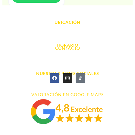
UBICACIÓN
Avda. d' Alacant, 7
03700, Dénia - Alicante
HORARIO
CONTACTO
L. - S. 10:00h a 22:00h
info@cyberarena.es
966 43 26 20
NUESTRAS REDES SOCIALES
VALORACIÓN EN GOOGLE MAPS