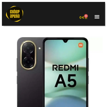
0
0
€