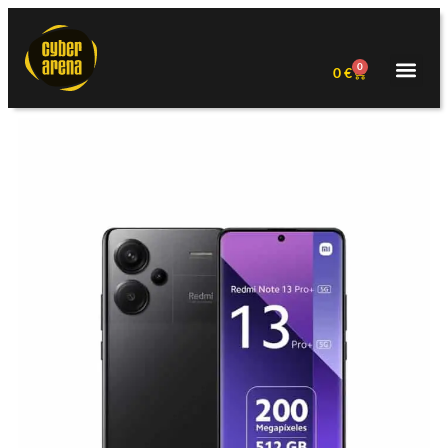
0
0
€