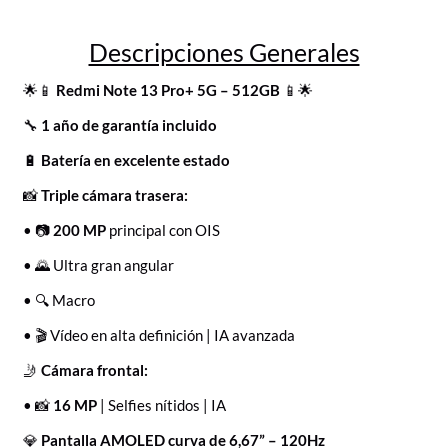
Descripciones Generales
🌟📱
Redmi Note 13 Pro+ 5G – 512GB
📱🌟
🔧
1 año de garantía incluido
🔋
Batería en excelente estado
📸
Triple cámara trasera:
• 📷
200 MP
principal con OIS
• 🌄 Ultra gran angular
• 🔍 Macro
• 🎬 Vídeo en alta definición | IA avanzada
🤳
Cámara frontal:
• 📸
16 MP
| Selfies nítidos | IA
💎
Pantalla AMOLED curva de 6,67” – 120Hz