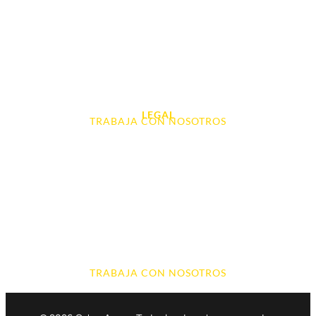
Tablet e Ipads
Videoconsolas
Audio, Sonido y Hi-Fi
Accesorios de Informática
Otros
LEGAL
TRABAJA CON NOSOTROS
Aviso Legal
Contacto
Política de Cookies
Política de devoluciones y reembolsos
Política de Privacidad
Terminos y Condiciones
TRABAJA CON NOSOTROS