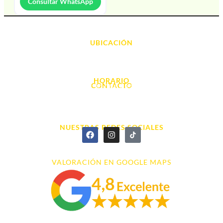
Consultar WhatsApp
UBICACIÓN
Avda. d' Alacant, 7
03700, Dénia - Alicante
HORARIO
CONTACTO
L. - S. 10:00h a 22:00h
info@cyberarena.es
966 43 26 20
NUESTRAS REDES SOCIALES
VALORACIÓN EN GOOGLE MAPS