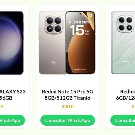
ALAXY S23
Redmi Note 15 Pro 5G
Redmi
256GB
8GB/512GB Titanio
6GB/12
9
€
330
€
2
 WhatsApp
Consultar WhatsApp
Consulta