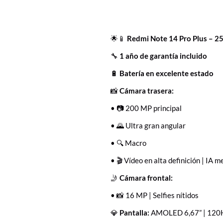
🌟📱
Redmi Note 14 Pro Plus – 
🔧
1 año de garantía incluido
🔋
Batería en excelente estado
📸
Cámara trasera:
• 📷 200 MP principal
• 🌄 Ultra gran angular
• 🔍 Macro
• 🎬 Vídeo en alta definición | IA 
🤳
Cámara frontal:
• 📸 16 MP | Selfies nítidos
💎
Pantalla:
AMOLED 6,67” | 120Hz 