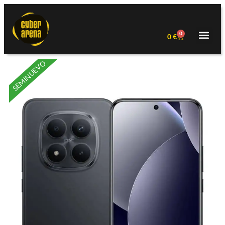
0
0
€
SEMINUEVO