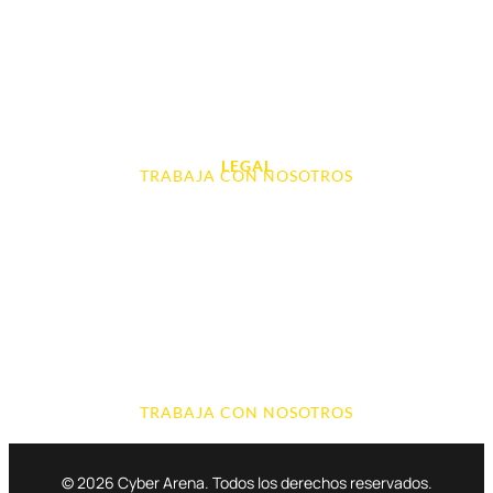
Videoconsolas
Audio, Sonido y Hi-Fi
Accesorios de Informática
Otros
LEGAL
TRABAJA CON NOSOTROS
Aviso Legal
Contacto
Política de Cookies
Política de devoluciones y reembolsos
Política de Privacidad
Terminos y Condiciones
TRABAJA CON NOSOTROS
© 2026 Cyber Arena. Todos los derechos reservados.