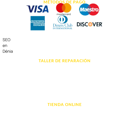
MÉTODOS DE PAGO
SEO
en
Dénia
TALLER DE REPARACIÓN
Reparación de Móvil en Dénia
Reparación de Tablets
Reparación de Ordenadores
Reparación de Videoconsolas
TIENDA ONLINE
Móviles
Portátil y Ordenadores
Tablet e Ipads