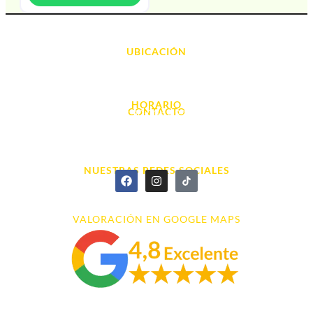
UBICACIÓN
Avda. d' Alacant, 7
03700, Dénia - Alicante
HORARIO
CONTACTO
L. - S. 10:00h a 22:00h
info@cyberarena.es
966 43 26 20
NUESTRAS REDES SOCIALES
VALORACIÓN EN GOOGLE MAPS