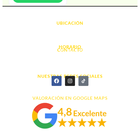
UBICACIÓN
Avda. d' Alacant, 7
03700, Dénia - Alicante
HORARIO
CONTACTO
L. - S. 10:00h a 22:00h
info@cyberarena.es
966 43 26 20
NUESTRAS REDES SOCIALES
VALORACIÓN EN GOOGLE MAPS