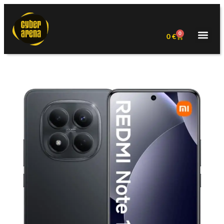
0
0
€