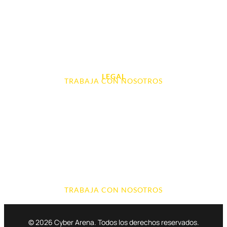
Videoconsolas
Audio, Sonido y Hi-Fi
Accesorios de Informática
Otros
LEGAL
TRABAJA CON NOSOTROS
Aviso Legal
Contacto
Política de Cookies
Política de devoluciones y reembolsos
Política de Privacidad
Terminos y Condiciones
TRABAJA CON NOSOTROS
© 2026 Cyber Arena. Todos los derechos reservados.