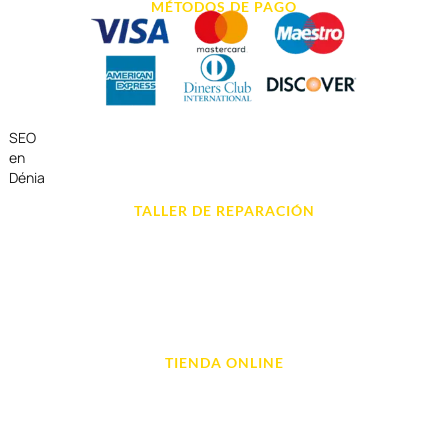
MÉTODOS DE PAGO
SEO
en
Dénia
TALLER DE REPARACIÓN
Reparación de Móvil en Dénia
Reparación de Tablets
Reparación de Ordenadores
Reparación de Videoconsolas
TIENDA ONLINE
Móviles
Portátil y Ordenadores
Tablet e Ipads