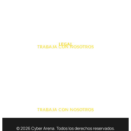
Videoconsolas
Audio, Sonido y Hi-Fi
Accesorios de Informática
Otros
LEGAL
TRABAJA CON NOSOTROS
Aviso Legal
Contacto
Política de Cookies
Política de devoluciones y reembolsos
Política de Privacidad
Terminos y Condiciones
TRABAJA CON NOSOTROS
© 2026 Cyber Arena. Todos los derechos reservados.