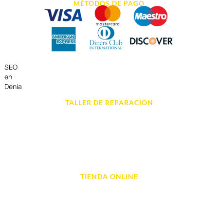
MÉTODOS DE PAGO
SEO
en
Dénia
TALLER DE REPARACIÓN
Reparación de Móvil en Dénia
Reparación de Tablets
Reparación de Ordenadores
Reparación de Videoconsolas
TIENDA ONLINE
Móviles
Portátil y Ordenadores
Tablet e Ipads