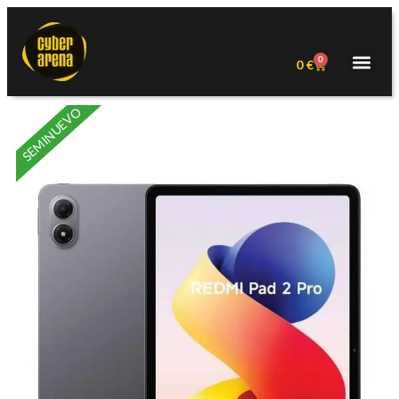
0
0
€
SEMINUEVO