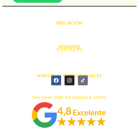
UBICACIÓN
Avda. d' Alacant, 7
03700, Dénia - Alicante
HORARIO
CONTACTO
L. - S. 10:00h a 22:00h
info@cyberarena.es
966 43 26 20
NUESTRAS REDES SOCIALES
VALORACIÓN EN GOOGLE MAPS