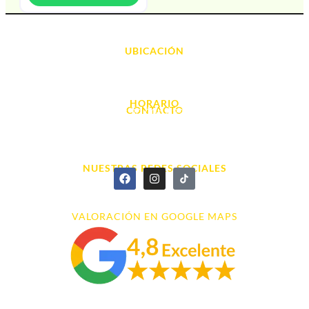
UBICACIÓN
Avda. d' Alacant, 7
03700, Dénia - Alicante
HORARIO
CONTACTO
L. - S. 10:00h a 22:00h
info@cyberarena.es
966 43 26 20
NUESTRAS REDES SOCIALES
VALORACIÓN EN GOOGLE MAPS