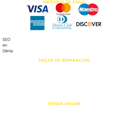
MÉTODOS DE PAGO
SEO
en
Dénia
TALLER DE REPARACIÓN
Reparación de Móvil en Dénia
Reparación de Tablets
Reparación de Ordenadores
Reparación de Videoconsolas
TIENDA ONLINE
Móviles
Portátil y Ordenadores
Tablet e Ipads