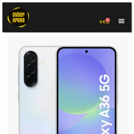
0
0
€