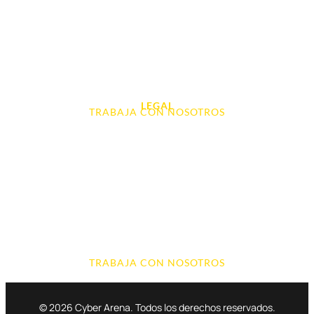
Videoconsolas
Audio, Sonido y Hi-Fi
Accesorios de Informática
Otros
LEGAL
TRABAJA CON NOSOTROS
Aviso Legal
Contacto
Política de Cookies
Política de devoluciones y reembolsos
Política de Privacidad
Terminos y Condiciones
TRABAJA CON NOSOTROS
© 2026 Cyber Arena. Todos los derechos reservados.