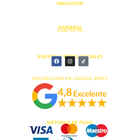
UBICACIÓN
Avda. d' Alacant, 7
03700, Dénia - Alicante
HORARIO
CONTACTO
L. - S. 10:00h a 22:00h
info@cyberarena.es
966 43 26 20
NUESTRAS REDES SOCIALES
VALORACIÓN EN GOOGLE MAPS
MÉTODOS DE PAGO