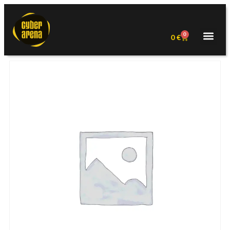
0
0
€