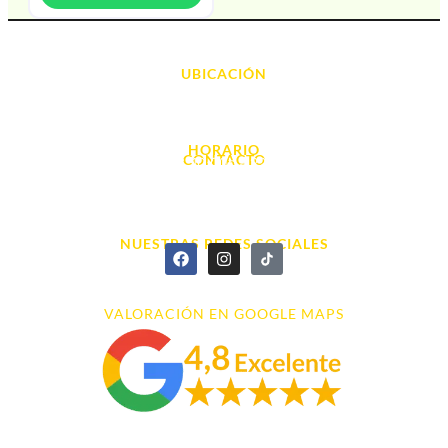
UBICACIÓN
Avda. d' Alacant, 7
03700, Dénia - Alicante
HORARIO
CONTACTO
L. - S. 10:00h a 22:00h
info@cyberarena.es
966 43 26 20
NUESTRAS REDES SOCIALES
VALORACIÓN EN GOOGLE MAPS