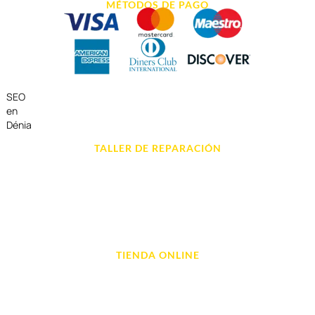
MÉTODOS DE PAGO
SEO
en
Dénia
TALLER DE REPARACIÓN
Reparación de Móvil en Dénia
Reparación de Tablets
Reparación de Ordenadores
Reparación de Videoconsolas
TIENDA ONLINE
Móviles
Portátil y Ordenadores
Tablet e Ipads