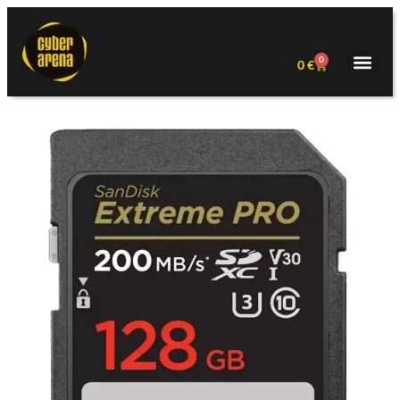
0
0
€