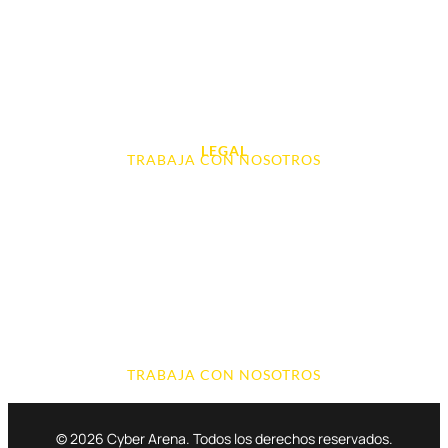
Videoconsolas
Audio, Sonido y Hi-Fi
Accesorios de Informática
Otros
LEGAL
TRABAJA CON NOSOTROS
Aviso Legal
Contacto
Política de Cookies
Política de devoluciones y reembolsos
Política de Privacidad
Terminos y Condiciones
TRABAJA CON NOSOTROS
© 2026 Cyber Arena. Todos los derechos reservados.