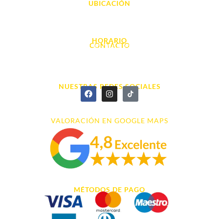
UBICACIÓN
Avda. d' Alacant, 7
03700, Dénia - Alicante
HORARIO
CONTACTO
L. - S. 10:00h a 22:00h
info@cyberarena.es
966 43 26 20
NUESTRAS REDES SOCIALES
VALORACIÓN EN GOOGLE MAPS
MÉTODOS DE PAGO