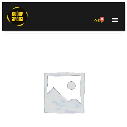
0
0
€