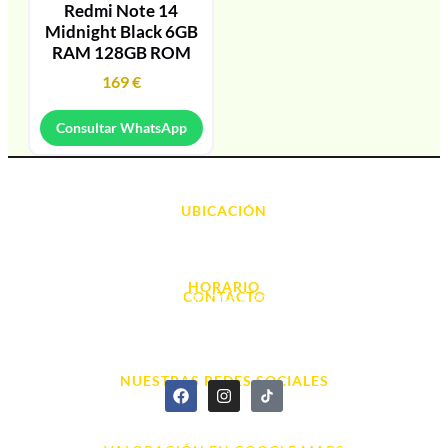
Redmi Note 14
Midnight Black 6GB
RAM 128GB ROM
169
€
Consultar WhatsApp
UBICACIÓN
Avda. d' Alacant, 7
03700, Dénia - Alicante
HORARIO
CONTACTO
L. - S. 10:00h a 22:00h
info@cyberarena.es
966 43 26 20
NUESTRAS REDES SOCIALES