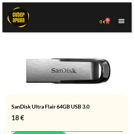
0
0
€
SanDisk Ultra Flair 64GB USB 3.0
18
€