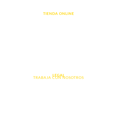
Reparación de Videoconsolas
TIENDA ONLINE
Móviles
Portátil y Ordenadores
Tablet e Ipads
Videoconsolas
Audio, Sonido y Hi-Fi
Accesorios de Informática
Otros
LEGAL
TRABAJA CON NOSOTROS
Aviso Legal
Contacto
Política de Cookies
Política de devoluciones y reembolsos
Política de Privacidad