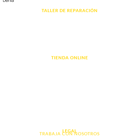
Dénia
TALLER DE REPARACIÓN
Reparación de Móvil en Dénia
Reparación de Tablets
Reparación de Ordenadores
Reparación de Videoconsolas
TIENDA ONLINE
Móviles
Portátil y Ordenadores
Tablet e Ipads
Videoconsolas
Audio, Sonido y Hi-Fi
Accesorios de Informática
Otros
LEGAL
TRABAJA CON NOSOTROS