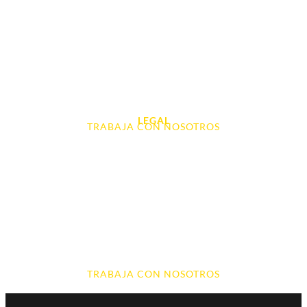
Tablet e Ipads
Videoconsolas
Audio, Sonido y Hi-Fi
Accesorios de Informática
Otros
LEGAL
TRABAJA CON NOSOTROS
Aviso Legal
Contacto
Política de Cookies
Política de devoluciones y reembolsos
Política de Privacidad
Terminos y Condiciones
TRABAJA CON NOSOTROS