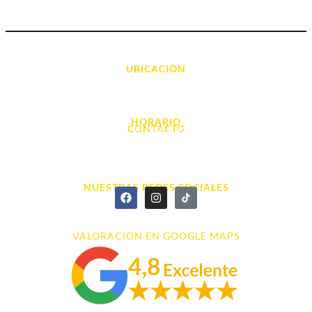
UBICACIÓN
Avda. d' Alacant, 7
03700, Dénia - Alicante
HORARIO
CONTACTO
L. - S. 10:00h a 22:00h
info@cyberarena.es
966 43 26 20
NUESTRAS REDES SOCIALES
VALORACIÓN EN GOOGLE MAPS