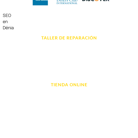
SEO
en
Dénia
TALLER DE REPARACIÓN
Reparación de Móvil en Dénia
Reparación de Tablets
Reparación de Ordenadores
Reparación de Videoconsolas
TIENDA ONLINE
Móviles
Portátil y Ordenadores
Tablet e Ipads
Videoconsolas
Audio, Sonido y Hi-Fi
Accesorios de Informática