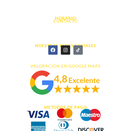
Avda. d' Alacant, 7
03700, Dénia - Alicante
HORARIO
CONTACTO
L. - S. 10:00h a 22:00h
info@cyberarena.es
966 43 26 20
NUESTRAS REDES SOCIALES
VALORACIÓN EN GOOGLE MAPS
MÉTODOS DE PAGO