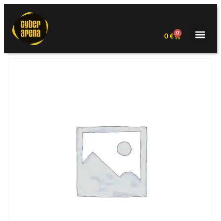
0
0
€