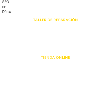
SEO
en
Dénia
TALLER DE REPARACIÓN
Reparación de Móvil en Dénia
Reparación de Tablets
Reparación de Ordenadores
Reparación de Videoconsolas
TIENDA ONLINE
Móviles
Portátil y Ordenadores
Tablet e Ipads
Videoconsolas
Audio, Sonido y Hi-Fi
Accesorios de Informática
Otros