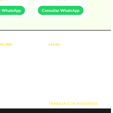
r WhatsApp
Consultar WhatsApp
ONLINE
LEGAL
Aviso Legal
 Ordenadores
Contacto
ads
Política de Cookies
olas
Política de devoluciones y
reembolsos
do y Hi-Fi
Política de Privacidad
 de Informática
Terminos y Condiciones
TRABAJA CON NOSOTROS