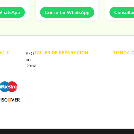
 WhatsApp
Consultar WhatsApp
Consulta
OGLE
TALLER DE REPARACIÓN
TIENDA 
SEO
Reparación de Móvil en Dénia
Móviles
en
Dénia
Reparación de Tablets
Portátil y
Reparación de Ordenadores
Tablet e Ip
Reparación de Videoconsolas
Videocons
Audio, Soni
Accesorios
Otros