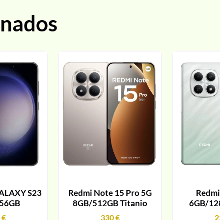
onados
ALAXY S23
Redmi Note 15 Pro 5G
Redmi
256GB
8GB/512GB Titanio
6GB/12
9
€
330
€
2