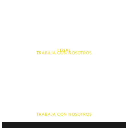
Tablet e Ipads
Videoconsolas
Audio, Sonido y Hi-Fi
Accesorios de Informática
Otros
LEGAL
TRABAJA CON NOSOTROS
Aviso Legal
Contacto
Política de Cookies
Política de devoluciones y reembolsos
Política de Privacidad
Terminos y Condiciones
TRABAJA CON NOSOTROS