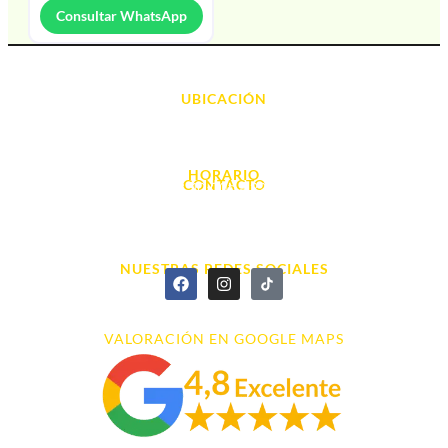
Consultar WhatsApp
UBICACIÓN
Avda. d' Alacant, 7
03700, Dénia - Alicante
HORARIO
CONTACTO
L. - S. 10:00h a 22:00h
info@cyberarena.es
966 43 26 20
NUESTRAS REDES SOCIALES
VALORACIÓN EN GOOGLE MAPS