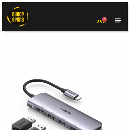
0
0
€