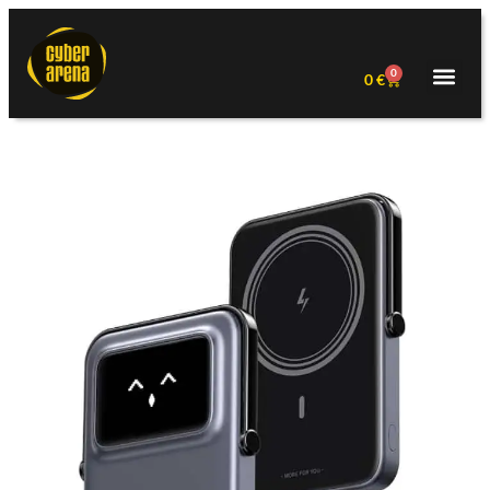
0
0
€