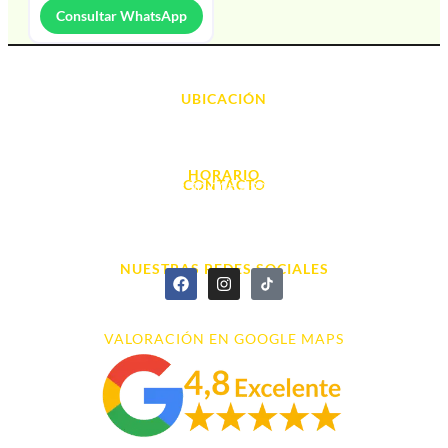
Consultar WhatsApp
UBICACIÓN
Avda. d' Alacant, 7
03700, Dénia - Alicante
HORARIO
CONTACTO
L. - S. 10:00h a 22:00h
info@cyberarena.es
966 43 26 20
NUESTRAS REDES SOCIALES
VALORACIÓN EN GOOGLE MAPS