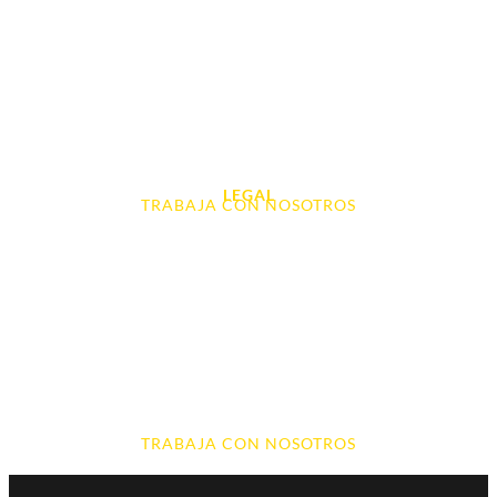
Tablet e Ipads
Videoconsolas
Audio, Sonido y Hi-Fi
Accesorios de Informática
Otros
LEGAL
TRABAJA CON NOSOTROS
Aviso Legal
Contacto
Política de Cookies
Política de devoluciones y reembolsos
Política de Privacidad
Terminos y Condiciones
TRABAJA CON NOSOTROS