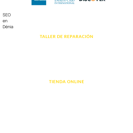
SEO
en
Dénia
TALLER DE REPARACIÓN
Reparación de Móvil en Dénia
Reparación de Tablets
Reparación de Ordenadores
Reparación de Videoconsolas
TIENDA ONLINE
Móviles
Portátil y Ordenadores
Tablet e Ipads
Videoconsolas
Audio, Sonido y Hi-Fi
Accesorios de Informática