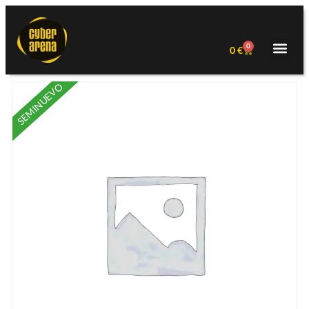
0
0
€
SEMINUEVO