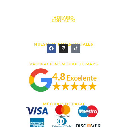
Avda. d' Alacant, 7
03700, Dénia - Alicante
HORARIO
CONTACTO
L. - S. 10:00h a 22:00h
info@cyberarena.es
966 43 26 20
NUESTRAS REDES SOCIALES
VALORACIÓN EN GOOGLE MAPS
MÉTODOS DE PAGO