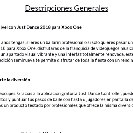
Descripciones Generales
e nivel con Just Dance 2018 para Xbox One
ños tengas, si eres un bailarín profesional o si solo quieres pasar un
18 para Xbox One, disfrutarás de la franquicia de videojuegos music
 un apartado visual vibrante y una interfaz totalmente renovada, este
 edición seminueva te permite disfrutar de toda la fiesta con un rendi
te la diversión
eocupes. Gracias a la aplicación gratuita Just Dance Controller, pu
os y puntuar tus pasos de baile con hasta 6 jugadores en pantalla de
as un producto testado por profesionales que ofrece la misma diversi