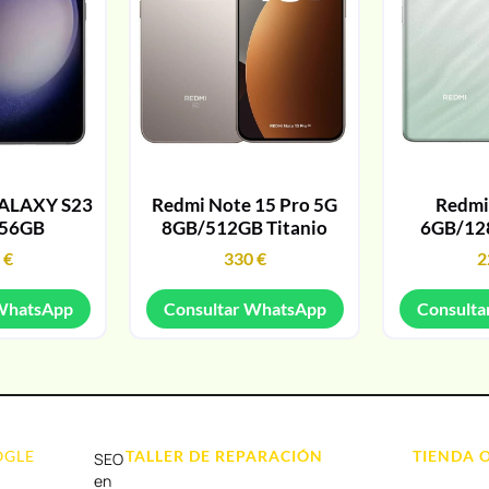
ALAXY S23
Redmi Note 15 Pro 5G
Redmi
256GB
8GB/512GB Titanio
6GB/12
9
€
330
€
2
 WhatsApp
Consultar WhatsApp
Consulta
OGLE
TALLER DE REPARACIÓN
TIENDA 
SEO
Reparación de Móvil en Dénia
Móviles
en