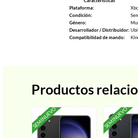
Características
Plataforma:
Xb
Condición:
Sem
Género:
Mus
Desarrollador / Distribuidor:
Ubi
Compatibilidad de mando:
Kin
Productos relaci
SEMINUEVO
SEMINUEVO