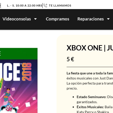
0
L. - S. 10:00 A 22:00 HRS
TE LLAMAMOS
Videoconsolas
Compramos
Reparaciones
XBOX ONE | J
5
€
La fiesta que une a toda la fam
éxitos musicales con Just Da
La opción perfecta para transf
precio.
Estado Seminuevo:
Dis
garantizados.
Éxitos Musicales:
Baila
Katy Perry o Shakira.