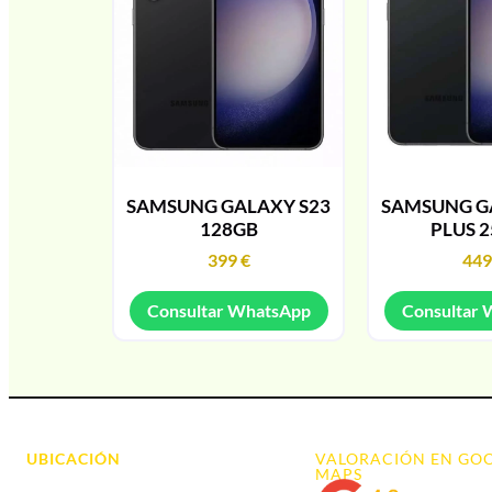
SAMSUNG GALAXY S23
SAMSUNG G
128GB
PLUS 
399
€
44
Consultar WhatsApp
Consultar
UBICACIÓN
VALORACIÓN EN GO
MAPS
Avda. d' Alacant, 7