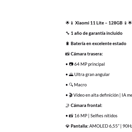
🌟📱
Xiaomi 11 Lite – 128GB
📱
🔧
1 año de garantía incluido
🔋
Batería en excelente estado
📸
Cámara trasera:
• 📷 64 MP principal
• 🌄 Ultra gran angular
• 🔍 Macro
• 🎬 Vídeo en alta definición | IA 
🤳
Cámara frontal:
• 📸 16 MP | Selfies nítidos
💎
Pantalla:
AMOLED 6,55” | 90Hz |