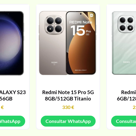
ALAXY S23
Redmi Note 15 Pro 5G
Redmi
256GB
8GB/512GB Titanio
6GB/12
9
€
330
€
2
 WhatsApp
Consultar WhatsApp
Consulta