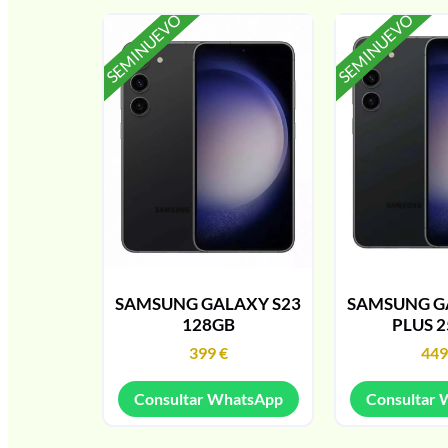
SEMINUEVO
SEMINUEVO
SAMSUNG GALAXY S23
SAMSUNG G
128GB
PLUS 
399
€
44
Consultar WhatsApp
Consultar