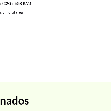
n 732G + 6GB RAM
s y multitarea
onados