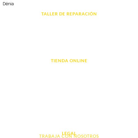
Dénia
TALLER DE REPARACIÓN
Reparación de Móvil en Dénia
Reparación de Tablets
Reparación de Ordenadores
Reparación de Videoconsolas
TIENDA ONLINE
Móviles
Portátil y Ordenadores
Tablet e Ipads
Videoconsolas
Audio, Sonido y Hi-Fi
Accesorios de Informática
Otros
LEGAL
TRABAJA CON NOSOTROS