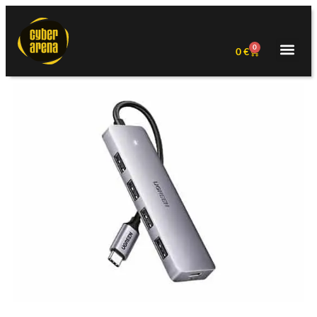
0
0
€