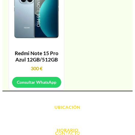
Redmi Note 15 Pro
Azul 12GB/512GB
300
€
Consultar WhatsApp
UBICACIÓN
Avda. d' Alacant, 7
03700, Dénia - Alicante
HORARIO
CONTACTO
L. - S. 10:00h a 22:00h