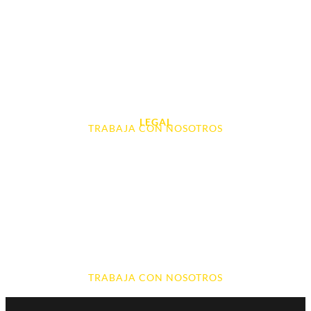
Tablet e Ipads
Videoconsolas
Audio, Sonido y Hi-Fi
Accesorios de Informática
Otros
LEGAL
TRABAJA CON NOSOTROS
Aviso Legal
Contacto
Política de Cookies
Política de devoluciones y reembolsos
Política de Privacidad
Terminos y Condiciones
TRABAJA CON NOSOTROS