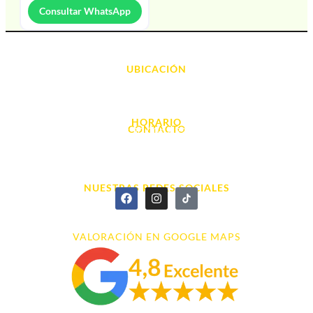
Consultar WhatsApp
UBICACIÓN
Avda. d' Alacant, 7
03700, Dénia - Alicante
HORARIO
CONTACTO
L. - S. 10:00h a 22:00h
info@cyberarena.es
966 43 26 20
NUESTRAS REDES SOCIALES
VALORACIÓN EN GOOGLE MAPS