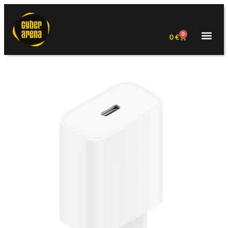
0
0
€