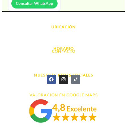
Consultar WhatsApp
UBICACIÓN
Avda. d' Alacant, 7
03700, Dénia - Alicante
HORARIO
CONTACTO
L. - S. 10:00h a 22:00h
info@cyberarena.es
966 43 26 20
NUESTRAS REDES SOCIALES
VALORACIÓN EN GOOGLE MAPS