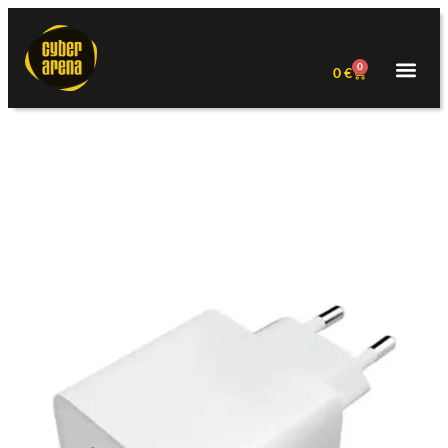
0
0
€