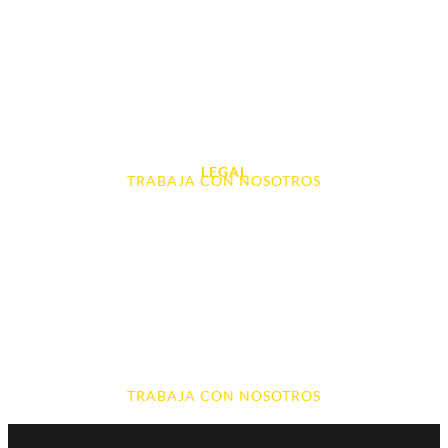
Tablet e Ipads
Videoconsolas
Audio, Sonido y Hi-Fi
Accesorios de Informática
Otros
LEGAL
TRABAJA CON NOSOTROS
Aviso Legal
Contacto
Política de Cookies
Política de devoluciones y reembolsos
Política de Privacidad
Terminos y Condiciones
TRABAJA CON NOSOTROS