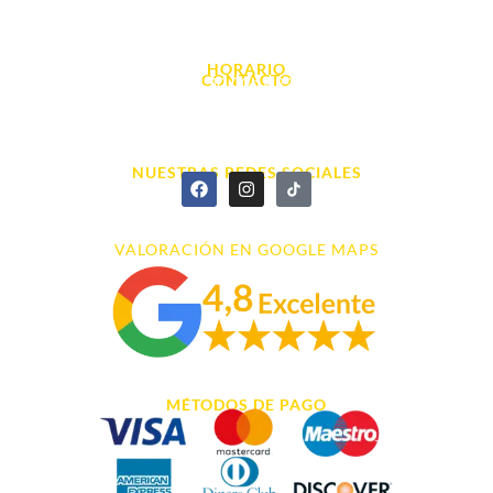
Avda. d' Alacant, 7
03700, Dénia - Alicante
HORARIO
CONTACTO
L. - S. 10:00h a 22:00h
info@cyberarena.es
966 43 26 20
NUESTRAS REDES SOCIALES
VALORACIÓN EN GOOGLE MAPS
MÉTODOS DE PAGO