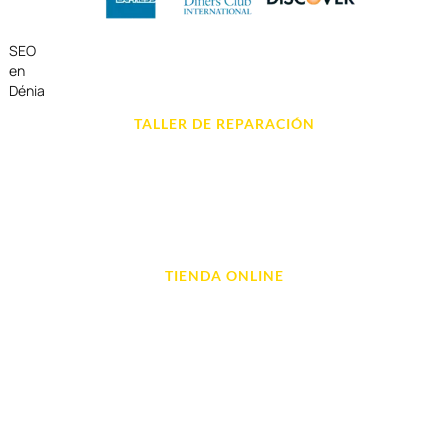
SEO
en
Dénia
TALLER DE REPARACIÓN
Reparación de Móvil en Dénia
Reparación de Tablets
Reparación de Ordenadores
Reparación de Videoconsolas
TIENDA ONLINE
Móviles
Portátil y Ordenadores
Tablet e Ipads
Videoconsolas
Audio, Sonido y Hi-Fi
Accesorios de Informática