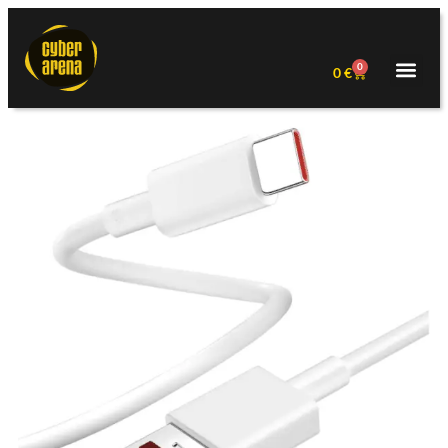
0
0
€