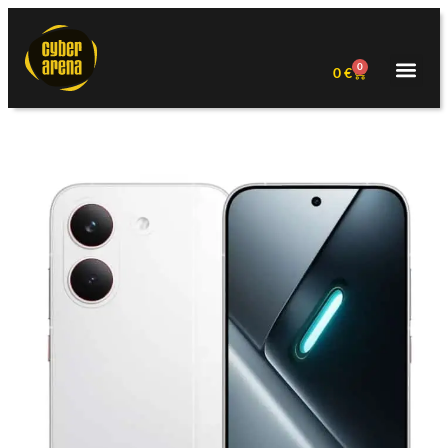
0
0
€