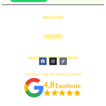
UBICACIÓN
Avda. d' Alacant, 7
03700, Dénia - Alicante
HORARIO
CONTACTO
L. - S. 10:00h a 22:00h
info@cyberarena.es
966 43 26 20
NUESTRAS REDES SOCIALES
VALORACIÓN EN GOOGLE MAPS