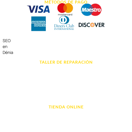
MÉTODOS DE PAGO
SEO
en
Dénia
TALLER DE REPARACIÓN
Reparación de Móvil en Dénia
Reparación de Tablets
Reparación de Ordenadores
Reparación de Videoconsolas
TIENDA ONLINE
Móviles
Portátil y Ordenadores
Tablet e Ipads