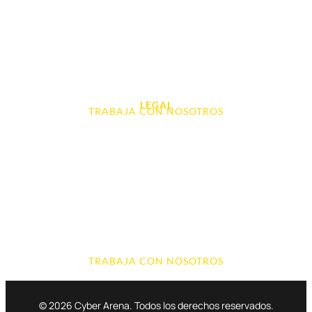
Videoconsolas
Audio, Sonido y Hi-Fi
Accesorios de Informática
Otros
LEGAL
TRABAJA CON NOSOTROS
Aviso Legal
Contacto
Política de Cookies
Política de devoluciones y reembolsos
Política de Privacidad
Terminos y Condiciones
TRABAJA CON NOSOTROS
© 2026 Cyber Arena. Todos los derechos reservados.