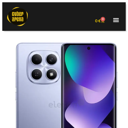
0
0
€