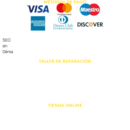
MÉTODOS DE PAGO
SEO
en
Dénia
TALLER DE REPARACIÓN
Reparación de Móvil en Dénia
Reparación de Tablets
Reparación de Ordenadores
Reparación de Videoconsolas
TIENDA ONLINE
Móviles
Portátil y Ordenadores
Tablet e Ipads