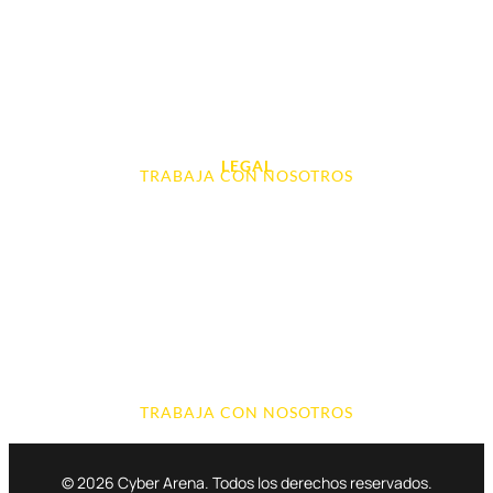
Videoconsolas
Audio, Sonido y Hi-Fi
Accesorios de Informática
Otros
LEGAL
TRABAJA CON NOSOTROS
Aviso Legal
Contacto
Política de Cookies
Política de devoluciones y reembolsos
Política de Privacidad
Terminos y Condiciones
TRABAJA CON NOSOTROS
© 2026 Cyber Arena. Todos los derechos reservados.