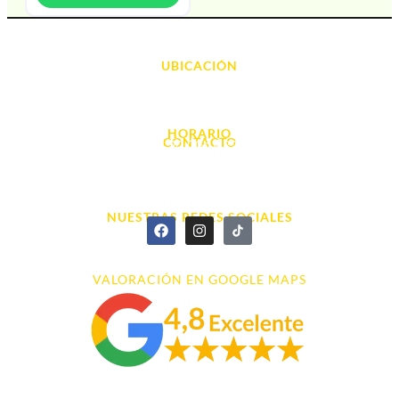
UBICACIÓN
Avda. d' Alacant, 7
03700, Dénia - Alicante
HORARIO
CONTACTO
L. - S. 10:00h a 22:00h
info@cyberarena.es
966 43 26 20
NUESTRAS REDES SOCIALES
VALORACIÓN EN GOOGLE MAPS