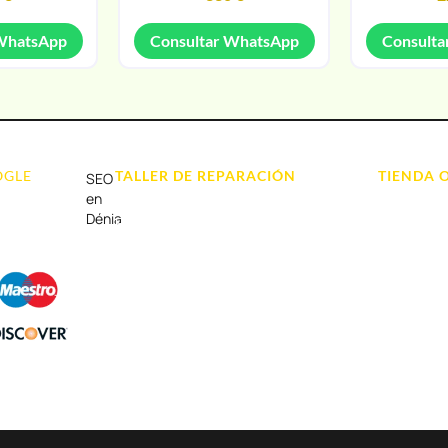
 WhatsApp
Consultar WhatsApp
Consulta
OGLE
TALLER DE REPARACIÓN
TIENDA 
SEO
Reparación de Móvil en Dénia
Móviles
en
Dénia
Reparación de Tablets
Portátil y
Reparación de Ordenadores
Tablet e Ip
Reparación de Videoconsolas
Videocons
Audio, Soni
Accesorios
Otros