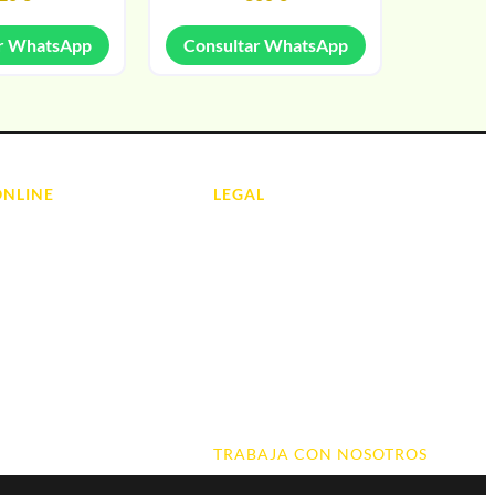
r WhatsApp
Consultar WhatsApp
ONLINE
LEGAL
Aviso Legal
 Ordenadores
Contacto
ads
Política de Cookies
olas
Política de devoluciones y
reembolsos
do y Hi-Fi
Política de Privacidad
 de Informática
Terminos y Condiciones
TRABAJA CON NOSOTROS