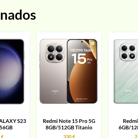
onados
ALAXY S23
Redmi Note 15 Pro 5G
Redmi
256GB
8GB/512GB Titanio
6GB/12
9
€
330
€
2