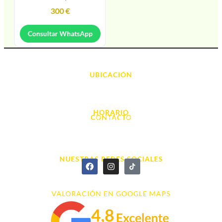
300
€
Consultar WhatsApp
UBICACIÓN
Avda. d' Alacant, 7
03700, Dénia - Alicante
HORARIO
CONTACTO
L. - S. 10:00h a 22:00h
info@cyberarena.es
966 43 26 20
NUESTRAS REDES SOCIALES
VALORACIÓN EN GOOGLE MAPS