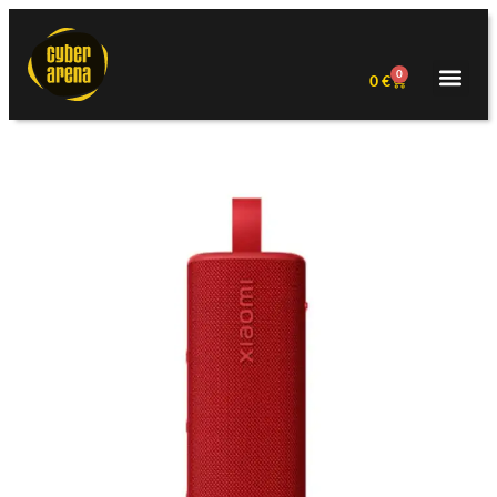
0
0
€