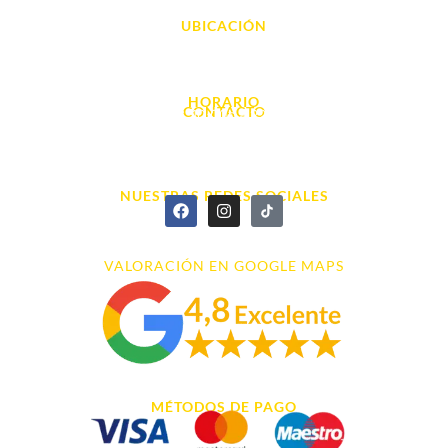
UBICACIÓN
Avda. d' Alacant, 7
03700, Dénia - Alicante
HORARIO
CONTACTO
L. - S. 10:00h a 22:00h
info@cyberarena.es
966 43 26 20
NUESTRAS REDES SOCIALES
VALORACIÓN EN GOOGLE MAPS
MÉTODOS DE PAGO