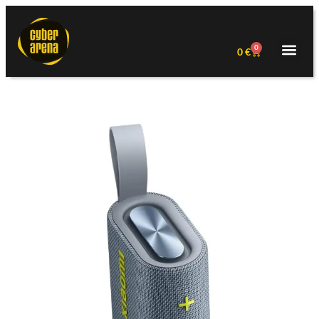
0
0
€