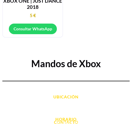
XBOX ONE | JUST DANCE
2018
5
€
Consultar WhatsApp
Mandos de Xbox
UBICACIÓN
Avda. d' Alacant, 7
03700, Dénia - Alicante
HORARIO
CONTACTO
L. - S. 10:00h a 22:00h
info@cyberarena.es