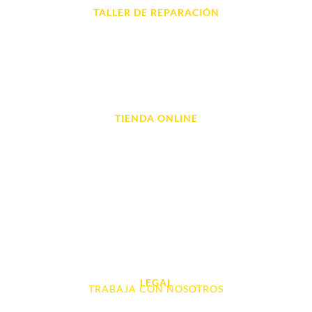
TALLER DE REPARACIÓN
Reparación de Móvil en Dénia
Reparación de Tablets
Reparación de Ordenadores
Reparación de Videoconsolas
TIENDA ONLINE
Móviles
Portátil y Ordenadores
Tablet e Ipads
Videoconsolas
Audio, Sonido y Hi-Fi
Accesorios de Informática
Otros
LEGAL
TRABAJA CON NOSOTROS
Aviso Legal