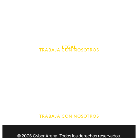
Videoconsolas
Audio, Sonido y Hi-Fi
Accesorios de Informática
Otros
LEGAL
TRABAJA CON NOSOTROS
Aviso Legal
Contacto
Política de Cookies
Política de devoluciones y reembolsos
Política de Privacidad
Terminos y Condiciones
TRABAJA CON NOSOTROS
© 2026 Cyber Arena. Todos los derechos reservados.