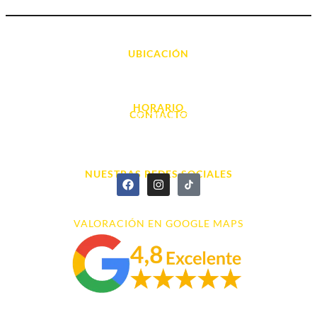
UBICACIÓN
Avda. d' Alacant, 7
03700, Dénia - Alicante
HORARIO
CONTACTO
L. - S. 10:00h a 22:00h
info@cyberarena.es
966 43 26 20
NUESTRAS REDES SOCIALES
VALORACIÓN EN GOOGLE MAPS