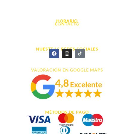
Avda. d' Alacant, 7
03700, Dénia - Alicante
HORARIO
CONTACTO
L. - S. 10:00h a 22:00h
info@cyberarena.es
966 43 26 20
NUESTRAS REDES SOCIALES
VALORACIÓN EN GOOGLE MAPS
MÉTODOS DE PAGO