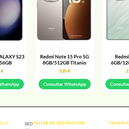
ALAXY S23
Redmi Note 15 Pro 5G
Redmi
256GB
8GB/512GB Titanio
6GB/12
9
€
330
€
2
 WhatsApp
Consultar WhatsApp
Consulta
OGLE
TALLER DE REPARACIÓN
TIENDA 
SEO
Reparación de Móvil en Dénia
Móviles