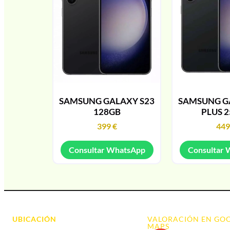
SAMSUNG GALAXY S23
SAMSUNG G
128GB
PLUS 
399
€
44
Consultar WhatsApp
Consultar
UBICACIÓN
VALORACIÓN EN GO
MAPS
Avda. d' Alacant, 7